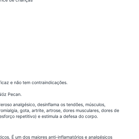
icaz e não tem contraindicações.
 Nóz Pecan.
roso analgésico, desinflama os tendões, músculos,
mialgia, gota, artrite, artrose, dores musculares, dores de
esforço repetitivo) e estimula a defesa do corpo.
cos. É um dos maiores anti-inflamatórios e analgésicos