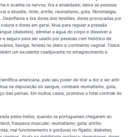
a e acalma os nervos; tira a ansiedade; deixa as pessoas
 a sinusite, rinite, artrite, reumatismo, gota, fibromialgia,
. Desinflama e tira dores dos tendões, dores provocadas por
de coluna e dores em geral. Atua para regular a pressão
 sangue (diabetes), eliminar a água do corpo e dissolver a
e e seguro para ser usado por pessoas com histórico de
vários, bexiga, feridas no útero e corrimento vaginal. Todos
também um excelente coadjuvante no emagrecimento e
ntífica americana, pelo seu poder de tirar a dor e ser anti-
. Atua na depuração do sangue, combate reumatismo, gota,
nsaço das pernas. Em muitos casos, promove o total controle do
izada pelos índios, quando os portugueses chegaram ao
terol; fraqueza muscular; reumatismo; gota; artrite;
ntas; mal funcionamento e gorduras no fígado; diabetes;
 e uterinos. Ajuda na debilidade orgânica; dermatoses; dores