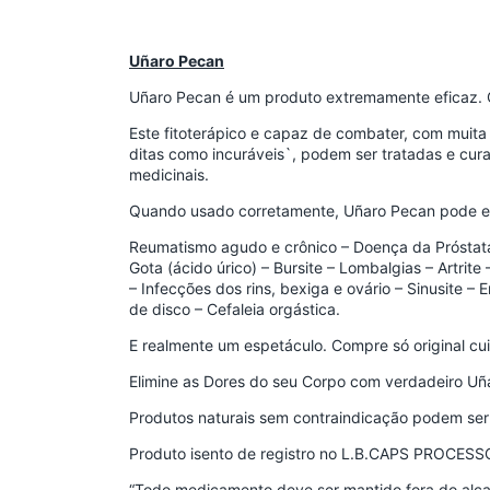
Uñaro Pecan
Uñaro Pecan é um produto extremamente eficaz. 
Este fitoterápico e capaz de combater, com muita
ditas como incuráveis`, podem ser tratadas e cur
medicinais.
Quando usado corretamente, Uñaro Pecan pode el
Reumatismo agudo e crônico – Doença da Próstata
Gota (ácido úrico) – Bursite – Lombalgias – Artrit
– Infecções dos rins, bexiga e ovário – Sinusite – 
de disco – Cefaleia orgástica.
E realmente um espetáculo. Compre só original cu
Elimine as Dores do seu Corpo com verdadeiro Uñ
Produtos naturais sem contraindicação podem ser 
Produto isento de registro no L.B.CAPS PROCE
“Todo medicamento deve ser mantido fora do alca