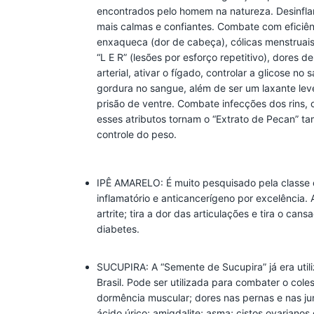
encontrados pelo homem na natureza. Desinflam
mais calmas e confiantes. Combate com eficiência
enxaqueca (dor de cabeça), cólicas menstruais
“L E R” (lesões por esforço repetitivo), dores 
arterial, ativar o fígado, controlar a glicose no
gordura no sangue, além de ser um laxante lev
prisão de ventre. Combate infecções dos rins, o
esses atributos tornam o “Extrato de Pecan” 
controle do peso.
IPÊ AMARELO: É muito pesquisado pela classe cie
inflamatório e anticancerígeno por excelência
artrite; tira a dor das articulações e tira o ca
diabetes.
SUCUPIRA: A “Semente de Sucupira” já era util
Brasil. Pode ser utilizada para combater o coles
dormência muscular; dores nas pernas e nas ju
ácido úrico; amigdalite; asma; cistos ovarianos