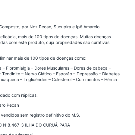
Composto, por Noz Pecan, Sucupira e Ipê Amarelo.
 eficácia, mais de 100 tipos de doenças. Muitas doenças
adas com este produto, cuja propriedades são curativas
iminar mais de 100 tipos de doenças como:
 – Fibromialgia – Dores Musculares – Dores de cabeça –
e – Tendinite – Nervo Ciático – Esporão – Depressão – Diabetes
Enxaqueca – Triglicérides – Colesterol – Corrimentos – Hérnia
idado com réplicas.
aro Pecan
vendidos sem registro definitivo do M.S.
SSO N:8.467-3 ILHA DO CURUÁ-PARÁ
nce de crianças”