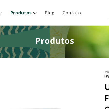
e
Produtos
Blog
Contato
Produtos
Iní
Uñ
U
F