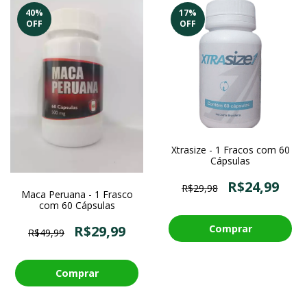
40
%
17
%
OFF
OFF
Xtrasize - 1 Fracos com 60
Cápsulas
R$24,99
R$29,98
Maca Peruana - 1 Frasco
com 60 Cápsulas
R$29,99
R$49,99